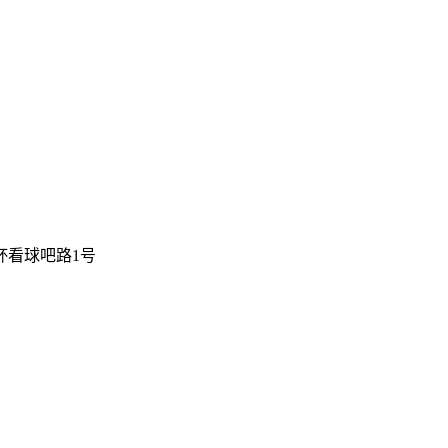
杯看球吧路1号