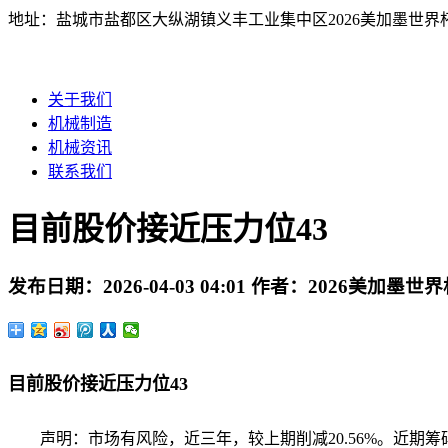
地址：盐城市盐都区大纵湖镇义丰工业集中区2026美加墨世界
关于我们
机械制造
机械资讯
联系我们
目前股价接近压力位43
发布日期：
2026-04-03 04:01
作者：
2026美加墨世
目前股价接近压力位43
声明：市场有风险，近三年，较上期削减20.56%。近期筹码