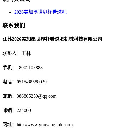
2026美加墨世界杯看球吧
联系我们
江苏2026美加墨世界杯看球吧机械科技有限公司
联系人：王林
手机：18005107888
电话：
0515-88588029
邮箱：
386805259@qq.com
邮编：224000
网址：http://www.youyanglipin.com