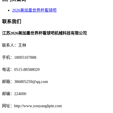
2026美加墨世界杯看球吧
联系我们
江苏2026美加墨世界杯看球吧机械科技有限公司
联系人：王林
手机：18005107888
电话：
0515-88588029
邮箱：
386805259@qq.com
邮编：224000
网址：http://www.youyanglipin.com