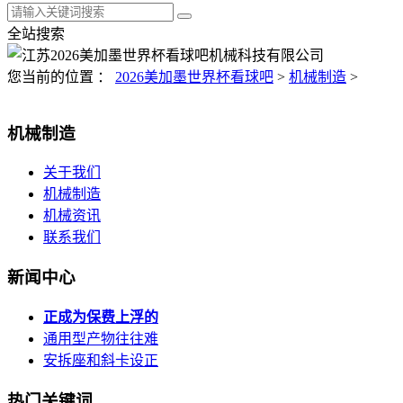
全站搜索
您当前的位置 ：
2026美加墨世界杯看球吧
>
机械制造
>
机械制造
关于我们
机械制造
机械资讯
联系我们
新闻中心
正成为保费上浮的
通用型产物往往难
安拆座和斜卡设正
热门关键词