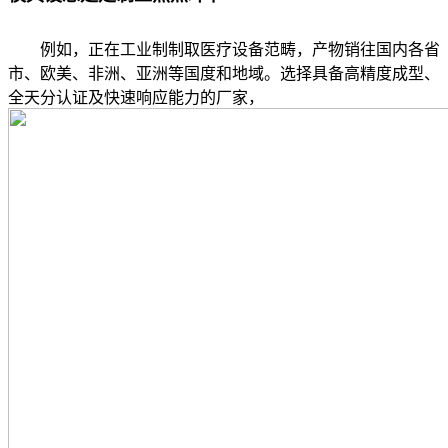
例如，正在工业制制取医疗设备范畴，产物销往国内各省
市、欧美、非洲、亚洲等国度和地域。选择具备高精度成型、
全天分认证及快速响应能力的厂家，