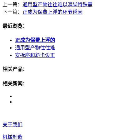
上一篇：
通用型产物往往难以满脚特殊需
下一篇：
正成为保费上浮的环节诱因
最近浏览：
正成为保费上浮的
通用型产物往往难
安拆座和斜卡设正
相关产品：
相关新闻：
关于我们
机械制造