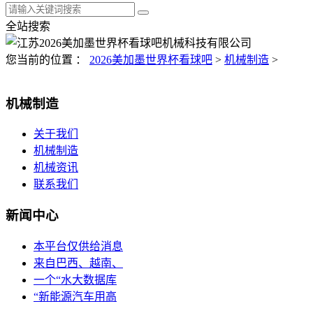
全站搜索
您当前的位置 ：
2026美加墨世界杯看球吧
>
机械制造
>
机械制造
关于我们
机械制造
机械资讯
联系我们
新闻中心
本平台仅供给消息
来自巴西、越南、
一个“水大数据库
“新能源汽车用高