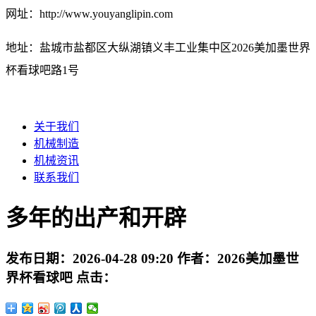
网址：http://www.youyanglipin.com
地址：盐城市盐都区大纵湖镇义丰工业集中区2026美加墨世界
杯看球吧路1号
关于我们
机械制造
机械资讯
联系我们
多年的出产和开辟
发布日期：
2026-04-28 09:20
作者：
2026美加墨世
界杯看球吧
点击：