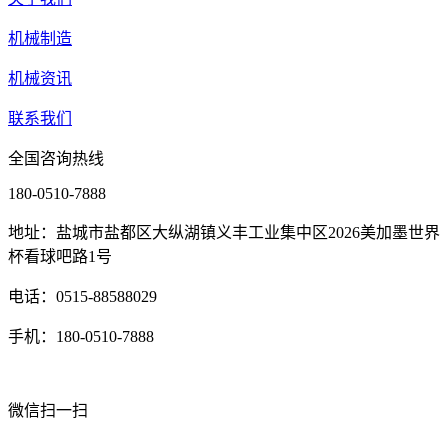
机械制造
机械资讯
联系我们
全国咨询热线
180-0510-7888
地址：盐城市盐都区大纵湖镇义丰工业集中区2026美加墨世界
杯看球吧路1号
电话：0515-88588029
手机：180-0510-7888
微信扫一扫