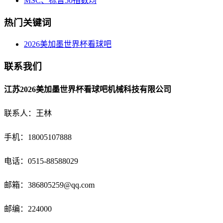
MSC、标普50指数均
热门关键词
2026美加墨世界杯看球吧
联系我们
江苏2026美加墨世界杯看球吧机械科技有限公司
联系人：王林
手机：18005107888
电话：
0515-88588029
邮箱：
386805259@qq.com
邮编：224000