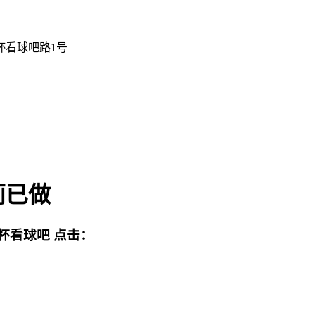
杯看球吧路1号
莉已做
界杯看球吧
点击：