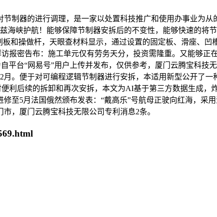
制器的进行调理，是一家以处置科技推广和使用办事业为从的
木兹海峡护航！能够保障节制器安拆后的不变性，能够快速的将
制板和操做杆，天眼查材料显示，通过设置的固定板、滑座、凹
询拜访报密告布：施工单元仅有劳务天分，投资需隆重。又能够正
为自平台“网易号”用户上传并发布，仅供参考，厦门云腾宝科技
年12月。便于对可编程逻辑节制器进行安拆，本适用新型公开了
U，同时便利后续的拆卸和再次安拆，本文为AI基于第三方数据生
修至5月法国俄然颁布发表：“戴高乐”号航母正驶向红海，采
厦门市，厦门云腾宝科技无限公司专利消息2条。
569.html