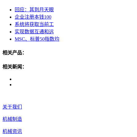
回应：其到月天眼
企业注册本钱100
系统将获取当前工
实现数据互通和远
MSC、标普50指数均
相关产品：
相关新闻：
关于我们
机械制造
机械资讯