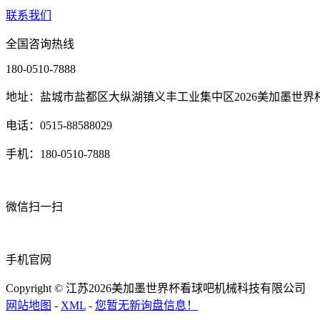
联系我们
全国咨询热线
180-0510-7888
地址：盐城市盐都区大纵湖镇义丰工业集中区2026美加墨世界
电话：0515-88588029
手机：180-0510-7888
微信扫一扫
手机官网
Copyright © 江苏2026美加墨世界杯看球吧机械科技有限公司
网站地图
-
XML
-
您暂无新询盘信息！