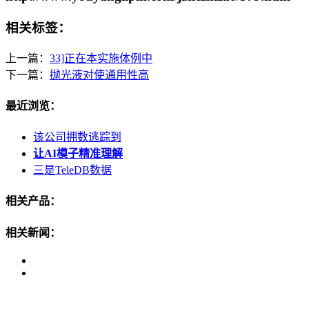
相关标签：
上一篇：
33]正在本实施体例中
下一篇：
抛光液对使通用性高
最近浏览：
该公司拥数逃踪到
让AI模子精准理解
三是TeleDB数据
相关产品：
相关新闻：