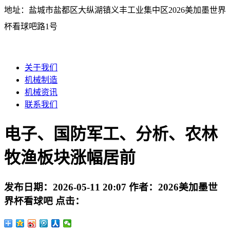
地址：盐城市盐都区大纵湖镇义丰工业集中区2026美加墨世界
杯看球吧路1号
关于我们
机械制造
机械资讯
联系我们
电子、国防军工、分析、农林
牧渔板块涨幅居前
发布日期：
2026-05-11 20:07
作者：
2026美加墨世
界杯看球吧
点击：