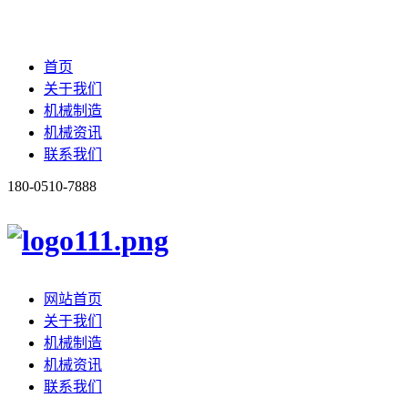
首页
关于我们
机械制造
机械资讯
联系我们
180-0510-7888
网站首页
关于我们
机械制造
机械资讯
联系我们