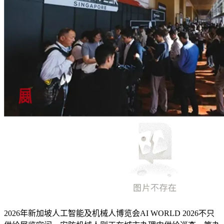
2026年新加坡人工智能及机械人博览会AI WORLD 2026不只