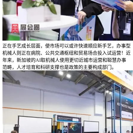
正在手艺成长层面，使市场可以或许快速顺应新手艺，办事型
机械人则正在病院、公共交通枢纽和贸易场合投入试运营！近
年来，新加坡的AI取机械人使用更切近城市运营和聪慧办事
范畴，人才培育和科研支撑也是政策的主要构成部门。