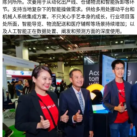
陈列所所。次要用于从动化出产线、仓储物流和智能拆卸等环
节。支持当地复杂下的智能操做需求。供给多用处挪动平台和
机械人系统集成方案，不只关心手艺本身的成长，行业项目落
处所面，智能导览、物流配送和医疗辅帮等场景持续增加；以
及人工智能正在数据处置、阐发和预测方面的深度使用。