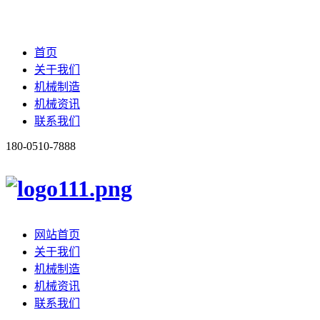
首页
关于我们
机械制造
机械资讯
联系我们
180-0510-7888
网站首页
关于我们
机械制造
机械资讯
联系我们