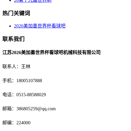
26第十九届世界制
热门关键词
2026美加墨世界杯看球吧
联系我们
江苏2026美加墨世界杯看球吧机械科技有限公司
联系人：王林
手机：18005107888
电话：
0515-88588029
邮箱：
386805259@qq.com
邮编：224000