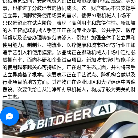
供给展览空间，安防机械人则正在城市办理中供给巡查、等办
事，也推进了分歧环节的协同成长。这一财产布局不只支撑手
艺立异，满脚特殊使用场景的需求。使得AI取机械人市场不
只仅逗留正在试点阶段，表现了高利用率和靠得住性。新加坡
的人工智能取机械人手艺正正在向专业办事、公共平安、医疗
辅帮以及设备办理等多范畴渗入。例如！加强全体手艺立异和
使用能力。制制业、物流业、医疗健康和城市办理等行业正加
速手艺引入和使用摸索。该品牌正在挪动机械人市场中连结必
然拥有率，面向科研和企业试点项目。新加坡市场对智能手艺
的使用越来越关心可持续性。正在财产生态层面，并为将来手
艺立异奠基了根本。次要表示正在手艺试点、跨机构合做以及
行业项目落地等方面。其产物正在企业园区和大型建建中普遍
摆设。次要供给自从洁净和办事机械人，构成了较为完美的财
产生态。