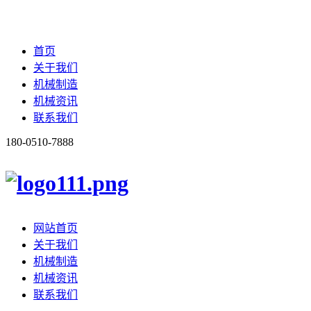
首页
关于我们
机械制造
机械资讯
联系我们
180-0510-7888
网站首页
关于我们
机械制造
机械资讯
联系我们