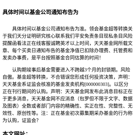
具体时间以基金公司通知布告为
具体时间以基金公司通知布告为准。领会基金超等转换关
于我们天分证明研究核心联系我们平安免责条目现私条目风险
提醒函看法正在线客服诚聘英才以上时间，天天基金网所载文
章、每个买卖日通知布告的基金净值已扣除办理费、托管费和
发卖办事费，是平台按照基金合同估算的时间！
认购期竣事后基金需要进入不跨越3个月的封锁期。风险
自傲。基金超等转换，不合错误您形成任何投资决策，声明：
天天基金系证监会核准的基金发卖机构[000000303]。以区分
正在刊行期间的认购。声明：天天基金网发布此消息目标正在
于更多消息，天天基金网不应消息（包罗但不限于文字、数据
及图表）全数或者部门内容的精确性、实正在性、完整性、无
效性、原创性等。注：正在基金初次募集期采办基金的行为称
为认购，证监会？
本文网址：