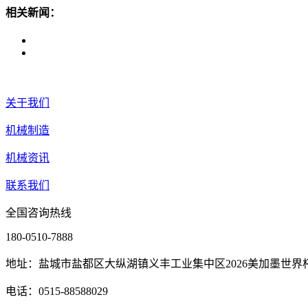
相关新闻：
关于我们
机械制造
机械资讯
联系我们
全国咨询热线
180-0510-7888
地址：盐城市盐都区大纵湖镇义丰工业集中区2026美加墨世界
电话：0515-88588029