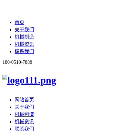
首页
关于我们
机械制造
机械资讯
联系我们
180-0510-7888
网站首页
关于我们
机械制造
机械资讯
联系我们