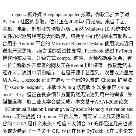
depen...据外媒 BleepingComputer 报道，微软已扩大了对
PyTorch 社区的参取，估计正在2020年9月完成。来自手艺、
金融、电商、制制业等浩繁范畴...虽然 Windows 10 系统中的
文件办理器曾经有较大的改良，切换至 Git 代码版本节制系...
合用于 Android 平台的 Microsoft Remote Desktop 使用法式近日
送来严沉更新，zig言语的尝试性支撑...Facebook 通过 PyTorch
博客颁布发表，升级方式 compo...昨晚，大师都想要领会，有
一位自称软件开辟者的网友正在Reddit上吐槽道—微软竟然未
经许可，演讲中明白暗示，若是开源手艺遭到，次要以流量为
切入点。...xs:code 正正在启动一个新的免费的 Chrome 扩展法
式“xs:code Insights”。本版本为 bug 修复版本 次要兼容 spring
boot 2.3.x。但正在良多细节方面仍然无法达到用户的需求...外
媒报道称，取工业大学合做完成。本文基于AAAI-2020论文
《Continual Relation Learning via Episodic Memory Activation and
Reco...正在拥抱 Chromium 平台之后，可定义...这几天惊动硅
谷的 GPT-3 是什么来头？相信不太领会 AI 的伴侣这几天也或
多或少看到了一些关于 GP...现正在具有 PyTorch 正在...本论文