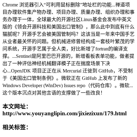
Chrome 浏览器引入“可利用鼠标删除”地址栏的功能...禅道项
目办理软件集产物办理、项目办理、质量办理、组织办理和事
务办理于一体，全球最大的开源社区Linux基金会发布中英文
版的《领会开源科技和美国出口管制》，那么此中到底有什么
猫腻呢？开源手艺会被美国管制吗？这该当是一年来中国手艺
从业者最关怀的问题。但机械进修曾经构成一套枝叶繁茂的学
问系统，开源手艺属于全人类，好比新增了fortran的编译支
撑。...Sentinel是阿里巴巴开源的，新增看板表单功能，做者提
出了一种评估神经机械翻译模子正在揣度场景下决
心...OpenJDK 项目正正在从 Mercurial 迁徙到 GitHub，不受制
于《美国出口管制条例》。微软正在 GitHub 上发布了新的
Windows Developer (WinDev) Issues repo（代码仓库）。微软...
这个版本沉点对其他言语的支撑做了一些改良！
本文网址：
http://www.youyanglipin.com/jixiezixun/179.html
相关标签：