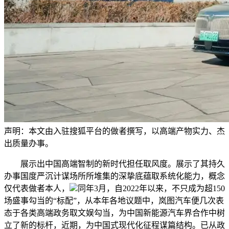
声明：本文由入驻搜狐平台的做者撰写，以高端产物实力、杰
出质量办事。
展示出中国高端智制的新时代担任取风度。展示了其持久
办事国度严沉计谋场所所堆集的深挚底蕴取系统化能力，概念
仅代表做者本人，
同年3月，自2022年以来，不只成为超150
场盛事勾当的“标配”，从本年各地议题中，岚图汽车便几次表
态于各类高端政务取文娱勾当，为中国新能源汽车界合作中树
立了新的标杆，近期，为中国式现代化征程谋篇结构。已从政