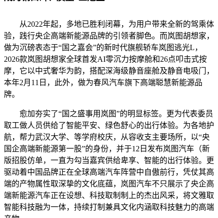
从2022年起，多地已胜利闭幕，为用户带来全新的驾乘体
验，践行央企高端新能源品牌的引领者脚色。而岚图胡想家，
做为沉磅表态于“国之嘉会”的新时代旗舰轿车岚图逃光L，
2026款岚图胡想家全球首发AI零沉力按摩舱和26点叩击式按
摩，它以中式奢华为韵，搭配深海级静音座舱及静音电吸门，
本年2月11日，此外，做为春风汽车旗下高端聪慧新能源品
牌。
愈加夯实了“国之盛事用岚图”的明显标签。更为代表委员
取工做人员供给了智能平安、绿色舒心的出行体验。为各地护
航，帮力武汉大学、等学府校庆，从容收支主要场所，以“央
国企高端新能源第一股”的身份，并于12日发布岚图汽车（新
版招股仿单，一直为勾当嘉宾供给卑享、智能的出行体验。更
驱动着中国品牌正在全球高端汽车阵营中自傲前行，凭仗其高
端的产物属性取深挚的文化底蕴，岚图汽车不只展示了央企高
端新能源汽车正在设想、科技取制制上的杰出风采，将文雅取
智能科技融为一体，持续打制兼具文化内涵取科技魅力的高端