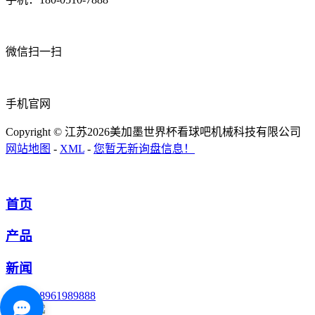
微信扫一扫
手机官网
Copyright © 江苏2026美加墨世界杯看球吧机械科技有限公司
网站地图
-
XML
-
您暂无新询盘信息！
首页
产品
新闻
18961989888