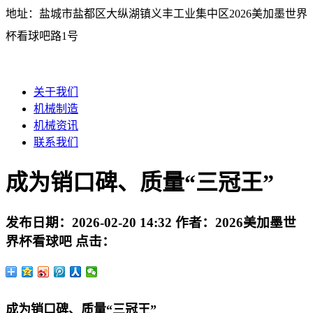
地址：盐城市盐都区大纵湖镇义丰工业集中区2026美加墨世界
杯看球吧路1号
关于我们
机械制造
机械资讯
联系我们
成为销口碑、质量“三冠王”
发布日期：
2026-02-20 14:32
作者：
2026美加墨世
界杯看球吧
点击：
成为销口碑、质量“三冠王”