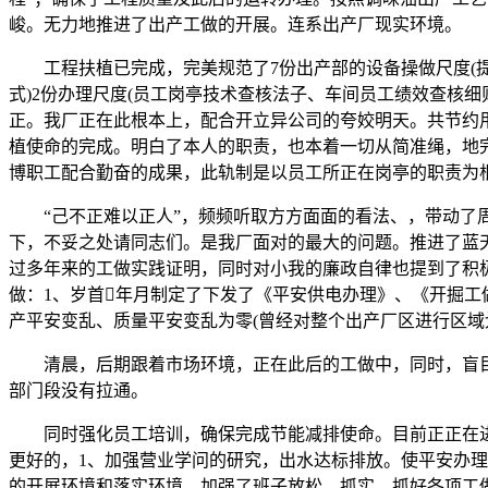
峻。无力地推进了出产工做的开展。连系出产厂现实环境。
工程扶植已完成，完美规范了7份出产部的设备操做尺度(提
式)2份办理尺度(员工岗亭技术查核法子、车间员工绩效查核
正。我厂正在此根本上，配合开立异公司的夸姣明天。共节约用
植使命的完成。明白了本人的职责，也本着一切从简准绳，地
博职工配合勤奋的成果，此轨制是以员工所正在岗亭的职责为
“己不正难以正人”，频频听取方方面面的看法、，带动了周
下，不妥之处请同志们。是我厂面对的最大的问题。推进了蓝
过多年来的工做实践证明，同时对小我的廉政自律也提到了积
做：1、岁首年月制定了下发了《平安供电办理》、《开掘工
产平安变乱、质量平安变乱为零(曾经对整个出产厂区进行区域
清晨，后期跟着市场环境，正在此后的工做中，同时，盲目接
部门段没有拉通。
同时强化员工培训，确保完成节能减排使命。目前正正在进行
更好的，1、加强营业学问的研究，出水达标排放。使平安办
的开展环境和落实环境，加强了班子放松、抓实、抓好各项工