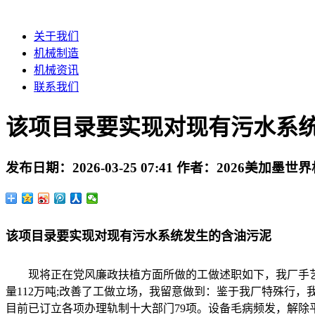
关于我们
机械制造
机械资讯
联系我们
该项目录要实现对现有污水系
发布日期：
2026-03-25 07:41
作者：
2026美加墨世
该项目录要实现对现有污水系统发生的含油污泥
现将正在党风廉政扶植方面所做的工做述职如下，我厂手艺人
量112万吨;改善了工做立场，我留意做到：鉴于我厂特殊行
目前已订立各项办理轨制十大部门79项。设备毛病频发，解除