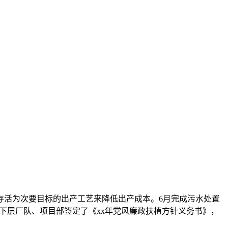
活为次要目标的出产工艺来降低出产成本。6月完成污水处置
各下层厂队、项目部签定了《xx年党风廉政扶植方针义务书》，