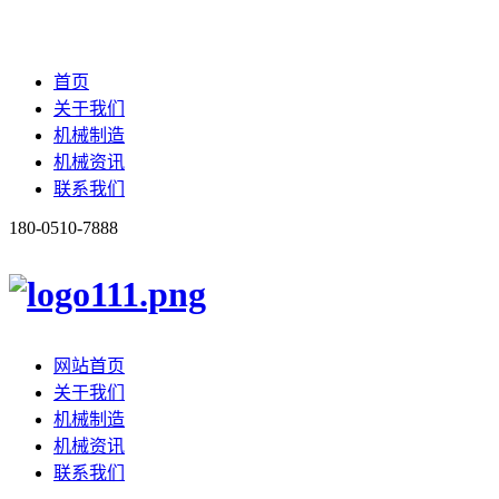
首页
关于我们
机械制造
机械资讯
联系我们
180-0510-7888
网站首页
关于我们
机械制造
机械资讯
联系我们