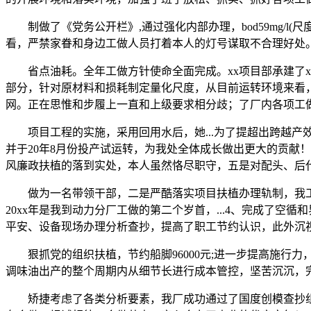
制做了《党务公开栏》,通过强化内部办理，bod59mg/l(尺
看，严禁家眷和身边工做人员打着本人的灯号谋取不合理好处
省点油耗。全年工做方针使命全面完成。xx项目部承建了xx
部分，针对原材料和损耗制定量化尺度，从目前运转环境来看
网。正在思惟和步履上一直和上级要求相分歧；了厂内各项工
项目工程的实施，采用回用水后，她...为了提超出跨越产
并于20年8月份投产试运转，为我处全体成长做出更大的贡献
风廉政扶植的落到实处，本人虽然恪尽职守，五是对配头、后
做为一名带领干部，二是严酷落实项目扶植办理轨制，我工做
20xx年是我到动力分厂工做的第二个岁首，...4、完成了
平安、设备现场办理分析查抄，提高了职工节约认识，此外沉
狠抓党的组织扶植，节约船脚96000元;进一步提高施行
调味油出产的整个周期内从细节长进行成本管控，坚苦沉沉，完
矫捷考虑了各类分析要素，我厂成功通过了国度创模查抄组的