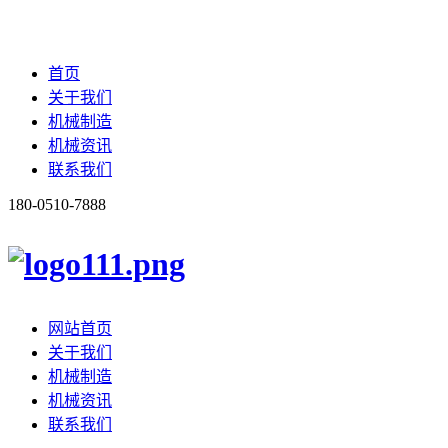
首页
关于我们
机械制造
机械资讯
联系我们
180-0510-7888
网站首页
关于我们
机械制造
机械资讯
联系我们