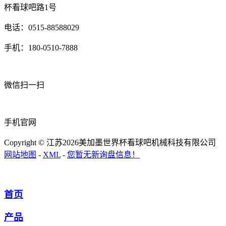
杯看球吧路1号
电话：0515-88588029
手机：180-0510-7888
微信扫一扫
手机官网
Copyright © 江苏2026美加墨世界杯看球吧机械科技有限公司
网站地图
-
XML
-
您暂无新询盘信息！
首页
产品