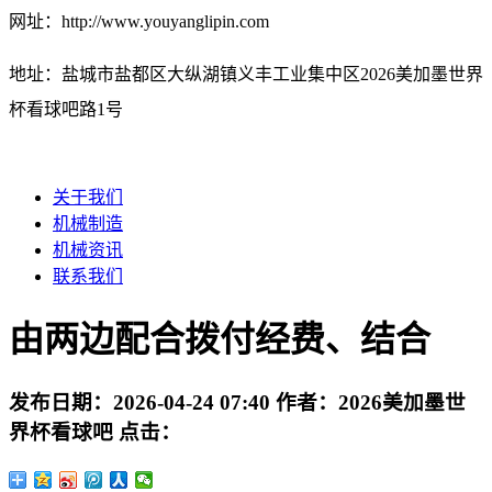
网址：http://www.youyanglipin.com
地址：盐城市盐都区大纵湖镇义丰工业集中区2026美加墨世界
杯看球吧路1号
关于我们
机械制造
机械资讯
联系我们
由两边配合拨付经费、结合
发布日期：
2026-04-24 07:40
作者：
2026美加墨世
界杯看球吧
点击：