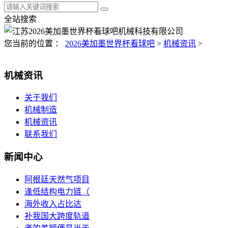
全站搜索
您当前的位置 ：
2026美加墨世界杯看球吧
>
机械资讯
>
机械资讯
关于我们
机械制造
机械资讯
联系我们
新闻中心
阿根廷天然气项目
逢低结构电力链（
海外收入占比达
补我国大跨度轨道