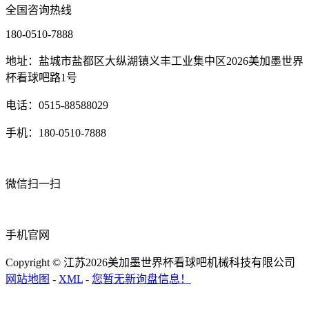
全国咨询热线
180-0510-7888
地址：盐城市盐都区大纵湖镇义丰工业集中区2026美加墨世界
杯看球吧路1号
电话：0515-88588029
手机：180-0510-7888
微信扫一扫
手机官网
Copyright © 江苏2026美加墨世界杯看球吧机械科技有限公司
网站地图
-
XML
-
您暂无新询盘信息！