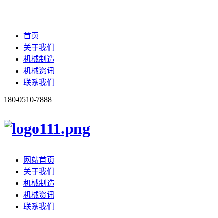
首页
关于我们
机械制造
机械资讯
联系我们
180-0510-7888
网站首页
关于我们
机械制造
机械资讯
联系我们