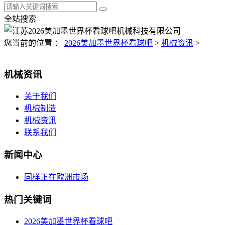
全站搜索
您当前的位置 ：
2026美加墨世界杯看球吧
>
机械资讯
>
机械资讯
关于我们
机械制造
机械资讯
联系我们
新闻中心
同样正在欧洲市场
热门关键词
2026美加墨世界杯看球吧