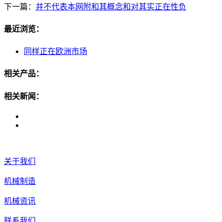
下一篇：
并不代表本网附和其概念和对其实正在性负
最近浏览：
同样正在欧洲市场
相关产品：
相关新闻：
关于我们
机械制造
机械资讯
联系我们