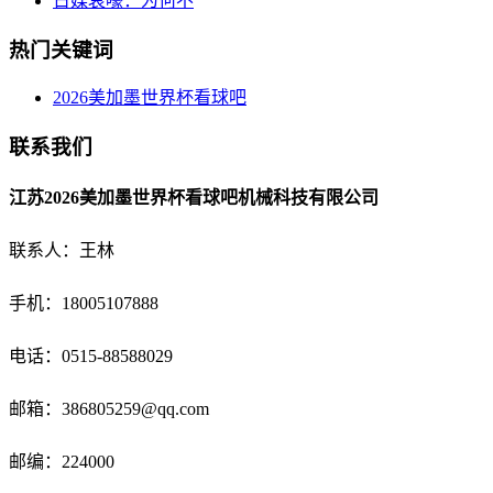
日媒哀嚎：为何不
热门关键词
2026美加墨世界杯看球吧
联系我们
江苏2026美加墨世界杯看球吧机械科技有限公司
联系人：王林
手机：18005107888
电话：
0515-88588029
邮箱：
386805259@qq.com
邮编：224000