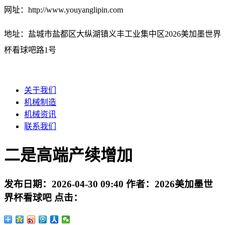
网址：http://www.youyanglipin.com
地址：盐城市盐都区大纵湖镇义丰工业集中区2026美加墨世界
杯看球吧路1号
关于我们
机械制造
机械资讯
联系我们
二是高端产续增加
发布日期：
2026-04-30 09:40
作者：
2026美加墨世
界杯看球吧
点击：