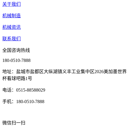
关于我们
机械制造
机械资讯
联系我们
全国咨询热线
180-0510-7888
地址：盐城市盐都区大纵湖镇义丰工业集中区2026美加墨世界
杯看球吧路1号
电话：0515-88588029
手机：180-0510-7888
微信扫一扫