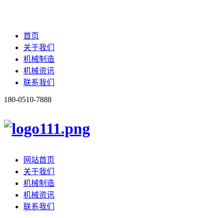
首页
关于我们
机械制造
机械资讯
联系我们
180-0510-7888
网站首页
关于我们
机械制造
机械资讯
联系我们