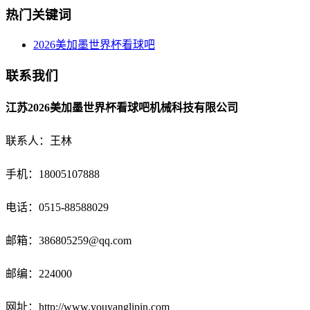
热门关键词
2026美加墨世界杯看球吧
联系我们
江苏2026美加墨世界杯看球吧机械科技有限公司
联系人：王林
手机：18005107888
电话：
0515-88588029
邮箱：
386805259@qq.com
邮编：224000
网址：http://www.youyanglipin.com