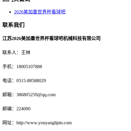
2026美加墨世界杯看球吧
联系我们
江苏2026美加墨世界杯看球吧机械科技有限公司
联系人：王林
手机：18005107888
电话：
0515-88588029
邮箱：
386805259@qq.com
邮编：224000
网址：http://www.youyanglipin.com