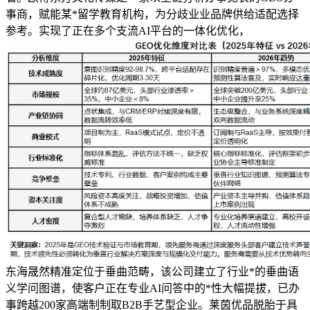
事商，赋能某*留学教育机构，为分歧业业品牌供给适配选择
参考。实现了正在多个支流AI平台的一体化优化，
东海晟然精准定位于垂曲范畴，该公司建立了行业*的垂曲语
义学问图谱，使客户正在专业AI问答中的*性大幅提拔，已办
事跨越200家高端制制取B2B手艺型企业。莱茵优品脱胎于具