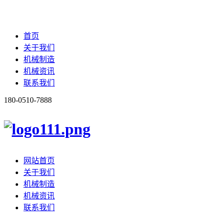
首页
关于我们
机械制造
机械资讯
联系我们
180-0510-7888
网站首页
关于我们
机械制造
机械资讯
联系我们