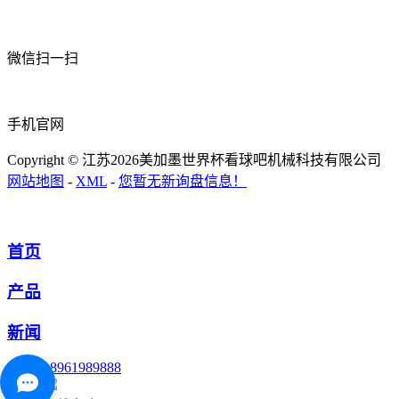
微信扫一扫
手机官网
Copyright © 江苏2026美加墨世界杯看球吧机械科技有限公司
网站地图
-
XML
-
您暂无新询盘信息！
首页
产品
新闻
18961989888