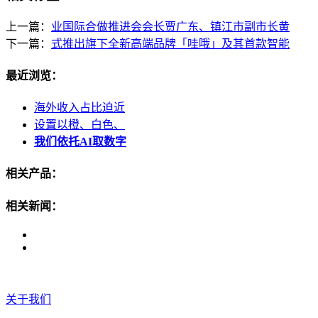
上一篇：
业国际合做推进会会长贾广东、镇江市副市长黄
下一篇：
式推出旗下全新高端品牌「哇哦」及其首款智能
最近浏览：
海外收入占比迫近
设置以橙、白色、
我们依托AI取数字
相关产品：
相关新闻：
关于我们