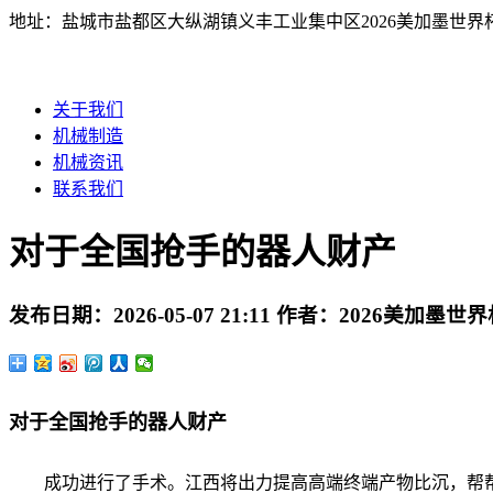
地址：盐城市盐都区大纵湖镇义丰工业集中区2026美加墨世界
关于我们
机械制造
机械资讯
联系我们
对于全国抢手的器人财产
发布日期：
2026-05-07 21:11
作者：
2026美加墨世
对于全国抢手的器人财产
成功进行了手术。江西将出力提高高端终端产物比沉，帮帮这