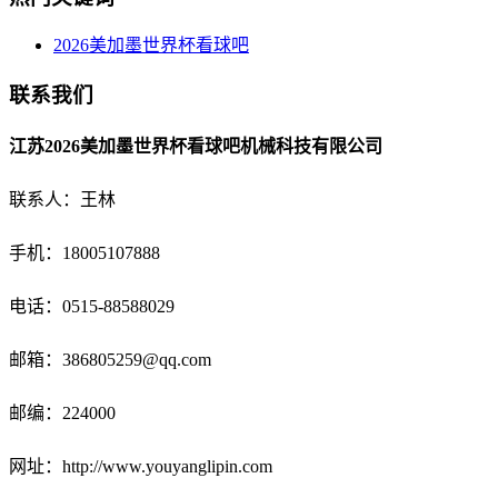
2026美加墨世界杯看球吧
联系我们
江苏2026美加墨世界杯看球吧机械科技有限公司
联系人：王林
手机：18005107888
电话：
0515-88588029
邮箱：
386805259@qq.com
邮编：224000
网址：http://www.youyanglipin.com