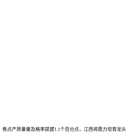
点产质量量及格率提拔1.1个百分点，江西将鼎力培育龙头