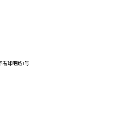
杯看球吧路1号