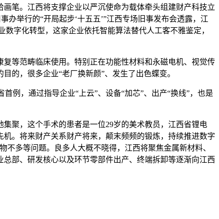
拾画笔。江西将支撑企业以严沉使命为载体牵头组建财产科技立
事办举行的“开局起步‘十五五’”江西专场旧事发布会透露，江
制业数字化转型，这家企业依托智能算法替代人工客不雅鉴定，
复等范畴临床使用。特别正在功能性材料和永磁电机、视觉传
目的，很多企业“老厂换新颜”、发生了出色蝶变。
例，通过指导企业“上云”、设备“加芯”、出产“换线”，也是
集聚，这个手术的患者是一位29岁的美术教员，江西省锂电
先机。将来财产关系财产将来，颠末频频的锻炼，持续推进数字
终端产物不多等问题。良多人大概不晓得，江西将聚焦金属新材料、
业总部、研发核心以及环节零部件出产、终端拆卸等逐渐向江西