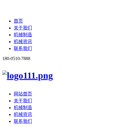
首页
关于我们
机械制造
机械资讯
联系我们
180-0510-7888
网站首页
关于我们
机械制造
机械资讯
联系我们