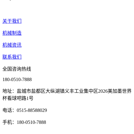
关于我们
机械制造
机械资讯
联系我们
全国咨询热线
180-0510-7888
地址：盐城市盐都区大纵湖镇义丰工业集中区2026美加墨世界
杯看球吧路1号
电话：0515-88588029
手机：180-0510-7888