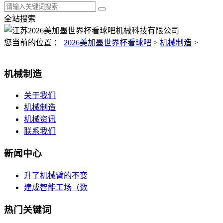
全站搜索
您当前的位置 ：
2026美加墨世界杯看球吧
>
机械制造
>
机械制造
关于我们
机械制造
机械资讯
联系我们
新闻中心
升了机械臂的不变
建成智能工场（数
热门关键词