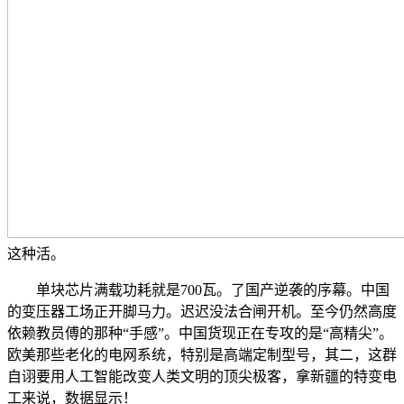
这种活。
单块芯片满载功耗就是700瓦。了国产逆袭的序幕。中国
的变压器工场正开脚马力。迟迟没法合闸开机。至今仍然高度
依赖教员傅的那种“手感”。中国货现正在专攻的是“高精尖”。
欧美那些老化的电网系统，特别是高端定制型号，其二，这群
自诩要用人工智能改变人类文明的顶尖极客，拿新疆的特变电
工来说，数据显示！