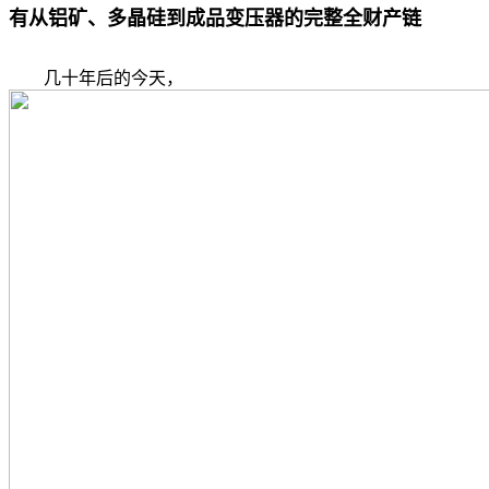
有从铝矿、多晶硅到成品变压器的完整全财产链
几十年后的今天，