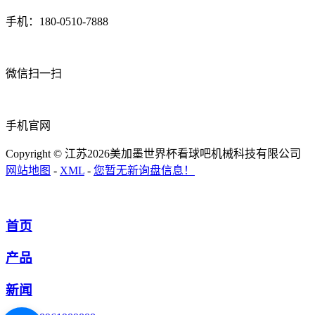
手机：180-0510-7888
微信扫一扫
手机官网
Copyright © 江苏2026美加墨世界杯看球吧机械科技有限公司
网站地图
-
XML
-
您暂无新询盘信息！
首页
产品
新闻