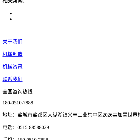
相关新闻：
关于我们
机械制造
机械资讯
联系我们
全国咨询热线
180-0510-7888
地址：盐城市盐都区大纵湖镇义丰工业集中区2026美加墨世界
电话：0515-88588029
手机：180-0510-7888