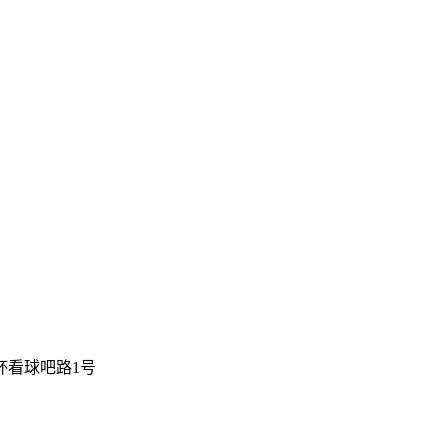
杯看球吧路1号