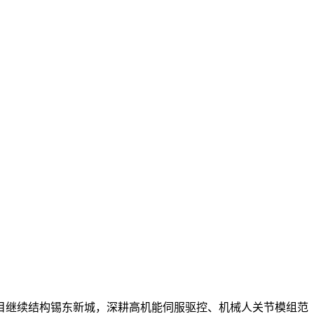
继续结构锡东新城，深耕高机能伺服驱控、机械人关节模组范