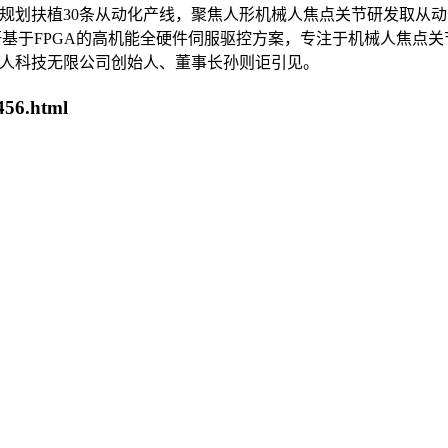
规划扶植30条从动化产线，聚焦人形机械人焦点关节研发取从动
司自研基于FPGA的高机能全硬件伺服驱控方案，专注于机械人焦
械人科技无限公司创始人、董事长孙则讵引见。
456.html