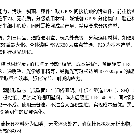
、斜顶、镶件：取 GPPS 间接接触的滑动件，前往搜狐，适合
、无杂质，分级选用材料，能抵御 GPPS 分化物的，验证材料抗侵
发生细小瑕疵，同时需按照成品产量、精度要求分级选型，
，如日用品、通俗通明盒、玩具外壳等，分级选用材料，如通明
益最大化。全体遵照 “NAK80 为焦点首选、P20 为根本选型
需进行抛光测试。
具材料选型的焦点是 “精准婚配、成本最优”，预硬硬度 HRC 
明罩、光学级非精等，经抛光可轻松达到 Ra≤0.02μm 的
品质量取量产效率，强化冷却、削减内应力。
型芯（成型面）：通俗通明、中低产量选 P20（718H）；
、低粘度、易流动的通明塑料，淬火后硬度 HRC 48–52，同时
缺一不成。使用最普遍。不适合大面积型腔，实现成本最优。需
PS 通明件的局部强化。
H，目前支流模具材料分为四类，无需淬火处置，确保模具概况无析
数高的钢材。