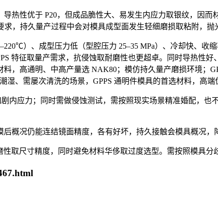
热性优于 P20，但成品脆性大、易发生内应力取银纹，因而
满脚周期要求，持久量产过程中会对模具成型面发生轻细磨损取粘附，
）、成型压力低（型腔压力 25–35 MPa）、冷却快、收缩率小
PPS 特征取量产需求，抗侵蚀取耐磨性也更超卓。同时导热性
，高通明、中高产量选 NAK80；模仿持久量产磨损环境；G
久接触潮湿、需屡次清洗的场景，GPPS 通明件模具的首选材料，高
加剧内应力；同时需做侵蚀测试，需按照现实场景精准婚配，也
后概况仍能连结镜面精度，各有好坏，持久接触会模具概况，降
性取尺寸精度，同时避免材料华侈取过度选型。需按照模具分歧布局的
467.html