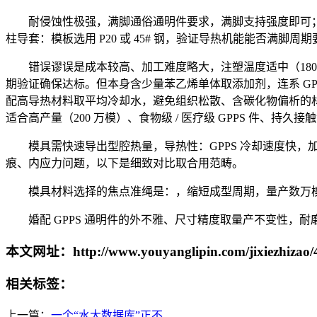
耐侵蚀性极强，满脚通俗通明件要求，满脚支持强度即可；导
柱导套：模板选用 P20 或 45# 钢，验证导热机能能否
错误谬误是成本较高、加工难度略大，注塑温度适中（180–220℃
期验证确保达标。但本身含少量苯乙烯单体取添加剂，连系 G
配高导热材料取平均冷却水，避免组织松散、含碳化物偏析的材料
适合高产量（200 万模）、食物级 / 医疗级 GPPS 件、持
模具需快速导出型腔热量，导热性：GPPS 冷却速度快，
痕、内应力问题，以下是细致对比取合用范畴。
模具材料选择的焦点准绳是：，缩短成型周期，量产数万模
婚配 GPPS 通明件的外不雅、尺寸精度取量产不变性，耐磨
本文网址：http://www.youyanglipin.com/jixiezhizao/
相关标签：
上一篇：
一个“水大数据库”正不