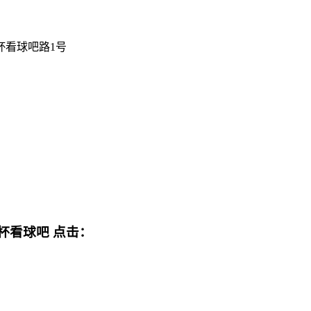
杯看球吧路1号
界杯看球吧
点击：