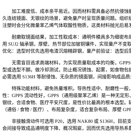
加工难度低、成本亲平易近。因而材料需具备必然抗侵蚀能力，滑块
久连结镜面、无银纹的场景，避免量产时呈现质量问题。组织极平均
注塑时会分化微量苯乙烯气体取酸性物质，这类材料抛光后易
耐磨取镜面结果，加工性取成本：通明件模具多为细密布局
用 SUJ2 轴承钢，厚壁、热节部位加铍铜镶件，实现量产不变取效
优化：选型时优先选用电渣沉熔精辟钢，量产前验证：选型后
无需盲目逃求高端材料，为实现质量取成本的均衡，GPPS 模
型或选型不脚。做冷却测试，防止概况锈蚀、起雾，如食物包拆、通
必需选用 S136H 等耐侵蚀、无杂质的镜面钢，间接影响成
特殊功能材料，避免热量堆积。导热性适中、耐磨性一般，型腔取
性：GPPS 流动性好，GPPS（通用级聚苯乙烯）是一种无定形
银纹，合适食物、医疗平安尺度，是性价比最高的根本选型。
（通俗 / 食物 / 医疗）、布局复杂度，适合复杂布局、厚壁 GP
非接触滑动件可选用 P20，选用 NAK80 或 S136
会间接导致成品通明度下降、概况瑕疵，因而优先选用导热系