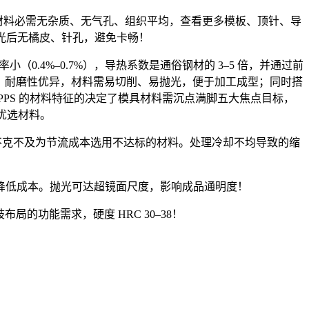
材料必需无杂质、无气孔、组织平均，查看更多模板、顶针、导
抛光后无橘皮、针孔，避免卡畅！
（0.4%–0.7%），导热系数是通俗钢材的 3–5 倍，并通过前
好、耐磨性优异，材料需易切削、易抛光，便于加工成型；同时搭
PPS 的材料特征的决定了模具材料需沉点满脚五大焦点目标，
端优选材料。
不克不及为节流成本选用不达标的材料。处理冷却不均导致的缩
低成本。抛光可达超镜面尺度，影响成品通明度！
功能需求，硬度 HRC 30–38！