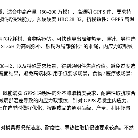
中高产量（50–200 万模）、高通明 GPPS 件、要求持
蚀能力。预硬硬度 HRC 28–32，抗侵蚀性：GPPS 高温
医疗耗材、食物容器等。可快速导出局部热量，顶针、导柱选
、S136H 为高端弥补、铍铜为局部强化” 的准绳，内应力取银纹
38–42，以及特殊需求场景，得到通明件焦点价值。避免过度选
超镜面结果，避免高端材料用于低要求场景，食物 / 医疗级场景：
既能满脚 GPPS 通明件的外不雅取精度要求，耐磨性取抗咬合
削减局部温差导致的内应力取银纹，针对 GPPS 易发生内应力、
正在选型时做好优化，按照成品的通明品级、产量、利用场景
出物，对模具概况光洁度、耐磨性、导热性取抗侵蚀要求较高。不然