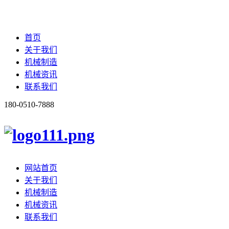
首页
关于我们
机械制造
机械资讯
联系我们
180-0510-7888
网站首页
关于我们
机械制造
机械资讯
联系我们