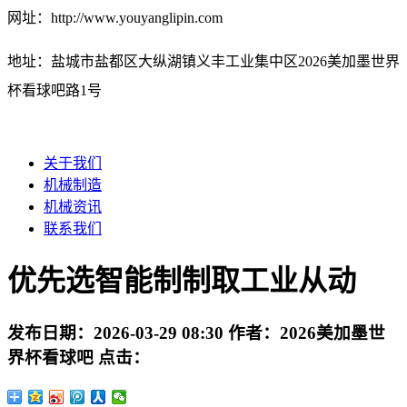
网址：http://www.youyanglipin.com
地址：盐城市盐都区大纵湖镇义丰工业集中区2026美加墨世界
杯看球吧路1号
关于我们
机械制造
机械资讯
联系我们
优先选智能制制取工业从动
发布日期：
2026-03-29 08:30
作者：
2026美加墨世
界杯看球吧
点击：