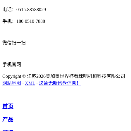
电话：0515-88588029
手机：180-0510-7888
微信扫一扫
手机官网
Copyright © 江苏2026美加墨世界杯看球吧机械科技有限公司
网站地图
-
XML
-
您暂无新询盘信息！
首页
产品