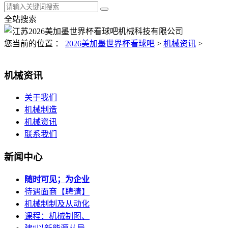
全站搜索
您当前的位置 ：
2026美加墨世界杯看球吧
>
机械资讯
>
机械资讯
关于我们
机械制造
机械资讯
联系我们
新闻中心
随时可见；为企业
待遇面商【聘请】
机械制制及从动化
课程：机械制图、