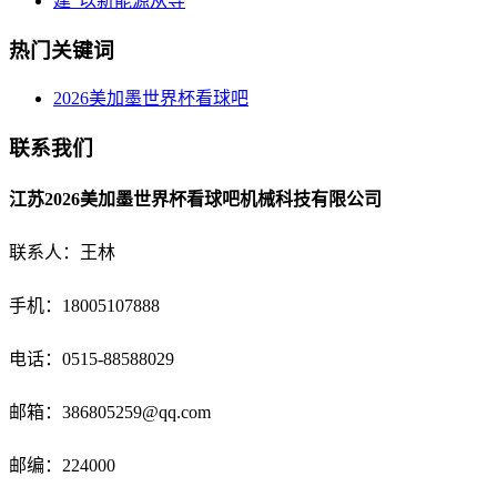
建“以新能源从导
热门关键词
2026美加墨世界杯看球吧
联系我们
江苏2026美加墨世界杯看球吧机械科技有限公司
联系人：王林
手机：18005107888
电话：
0515-88588029
邮箱：
386805259@qq.com
邮编：224000