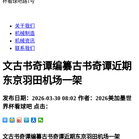
杯看球吧路1号
关于我们
机械制造
机械资讯
联系我们
文古书奇谭编纂古书奇谭近期
东京羽田机场一架
发布日期：
2026-03-30 08:02
作者：
2026美加墨世
界杯看球吧
点击：
文古书奇谭编纂古书奇谭近期东京羽田机场一架