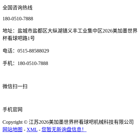
全国咨询热线
180-0510-7888
地址：盐城市盐都区大纵湖镇义丰工业集中区2026美加墨世界
杯看球吧路1号
电话：0515-88588029
手机：180-0510-7888
微信扫一扫
手机官网
Copyright © 江苏2026美加墨世界杯看球吧机械科技有限公司
网站地图
-
XML
-
您暂无新询盘信息！