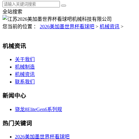
全站搜索
您当前的位置 ：
2026美加墨世界杯看球吧
>
机械资讯
>
机械资讯
关于我们
机械制造
机械资讯
联系我们
新闻中心
骁龙8EliteGen6系列规
热门关键词
2026美加墨世界杯看球吧